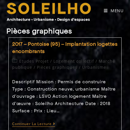
Skip
to
MENU
content
Pièces graphiques
2017 – Pontoise (95) – Implantation logettes
encombrants
Post
Etudes Projet
/
Logement collectif
/
Marché
category:
publique
/
Pièces graphiques
/
Urbanisme
Descriptif Mission : Permis de construire
Type : Construction neuve, urbanisme Maître
d'ouvrage : LSVO Action logement Maître
d’œuvre : Soleilho Architecture Date : 2018
Surface : Prix : Lieu…
2017
Continuer La Lecture
–