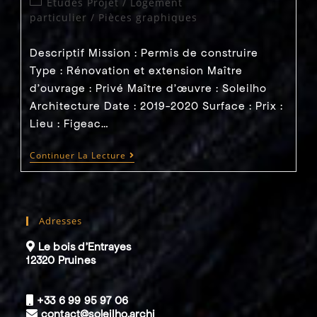
Post
Etudes Projet
/
Logement
Habitat
category:
particulier
/
Pièces graphiques
Collectif
Descriptif Mission : Permis de construire
Type : Rénovation et extension Maître
d'ouvrage : Privé Maître d’œuvre : Soleilho
Architecture Date : 2019-2020 Surface : Prix :
Lieu : Figeac…
2018
Continuer La Lecture
–
Viazac
(46)
–
Réemploi
Adresses
D’une
Ancienne
Bergerie
Le bois d’Entrayes
En
12320 Pruines
Villa
–
Réalisé
+33 6 99 95 97 06
contact@soleilho.archi