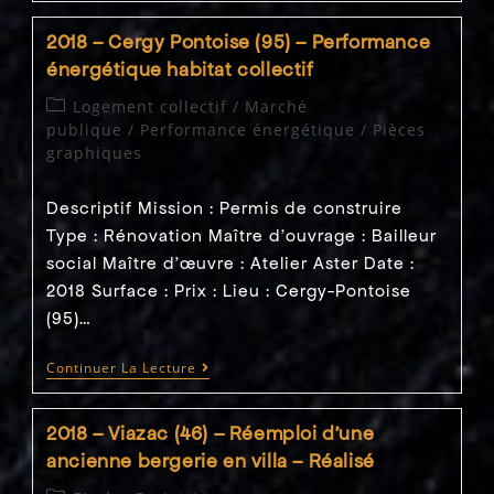
Pontoise
(95)
2018 – Cergy Pontoise (95) – Performance
–
Implantation
énergétique habitat collectif
Logettes
Encombrants
Post
Logement collectif
/
Marché
category:
publique
/
Performance énergétique
/
Pièces
graphiques
Descriptif Mission : Permis de construire
Type : Rénovation Maître d'ouvrage : Bailleur
social Maître d’œuvre : Atelier Aster Date :
2018 Surface : Prix : Lieu : Cergy-Pontoise
(95)…
2018
Continuer La Lecture
–
Cergy
Pontoise
2018 – Viazac (46) – Réemploi d’une
(95)
–
ancienne bergerie en villa – Réalisé
Performance
Énergétique