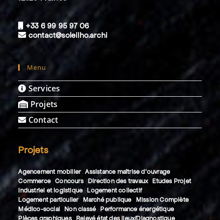
+33 6 99 95 97 06
contact@soleilho.archi
Menu
Services
Projets
Contact
Projets
Agencement mobilier
Assistance maîtrise d'ouvrage
Commerce
Concours
Direction des travaux
Etudes Projet
Industriel et logistique
Logement collectif
Logement particulier
Marché publique
Mission Complète
Médico-social
Non classé
Performance énergétique
Pièces graphiques
Relevé état des lieux/Diagnostique