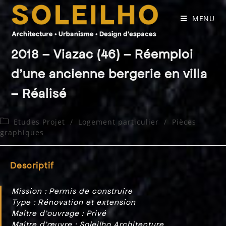
Skip
to
MENU
content
2018 – Viazac (46) – Réemploi
d’une ancienne bergerie en villa
– Réalisé
Post
Etudes Projet
/
Logement particulier
/
Pièces
category:
graphiques
Descriptif
Mission : Permis de construire
Type : Rénovation et extension
Maître d’ouvrage : Privé
Maître d’œuvre : Soleilho Architecture