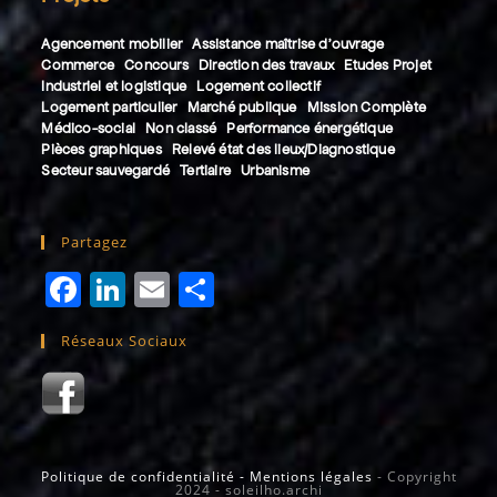
Agencement mobilier
Assistance maîtrise d'ouvrage
Commerce
Concours
Direction des travaux
Etudes Projet
Industriel et logistique
Logement collectif
Logement particulier
Marché publique
Mission Complète
Médico-social
Non classé
Performance énergétique
Pièces graphiques
Relevé état des lieux/Diagnostique
Secteur sauvegardé
Tertiaire
Urbanisme
Partagez
F
Li
E
P
a
n
m
a
Réseaux Sociaux
c
k
ai
rt
e
e
l
a
b
dI
g
o
n
e
Politique de confidentialité - Mentions légales
- Copyright
2024 - soleilho.archi