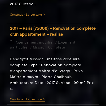
2017 Surface…
2017
Continuer La Lecture
–
Paris
(75006)
2017 – Paris (75006) – Rénovation complète
–
Rénovation
d’un appartement – réalisé
Complète
D’un
Post
Agencement mobilier
/
Logement
Gîte
category:
particulier
/
Mission Complète
–
Réalisé
Descriptif Mission : maîtrise d'oeuvre
complète Type : Rénovation complète
d'appartement Maître d'ouvrage : Privé
Maître d’œuvre : Pierre Chalhoub
Architecture Date : 2017 Surface : 90 m2 Prix
:…
2017
Continuer La Lecture
–