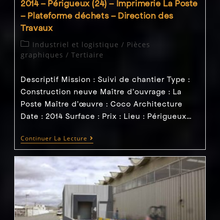
2014 – Périgueux (24) – Imprimerie La Poste
– Plateforme déchets – Direction des
Travaux
Post
Industriel et logistique
/
Pièces
category:
graphiques
/
Tertiaire
Descriptif Mission : Suivi de chantier Type :
Construction neuve Maître d'ouvrage : La
Poste Maître d’œuvre : Coco Architecture
Date : 2014 Surface : Prix : Lieu : Périgueux…
2014
Continuer La Lecture
–
Périgueux
(24)
–
Imprimerie
La
Poste
–
Plateforme
Déchets