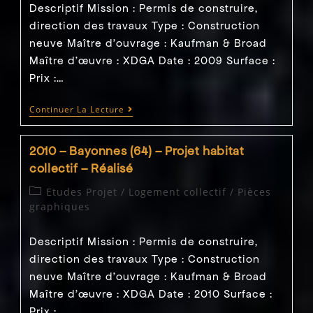
Descriptif Mission : Permis de construire,
–
Concours
direction des travaux Type : Construction
neuve Maître d'ouvrage : Kaufman & Broad
Maître d’œuvre : XDGA Date : 2009 Surface :
Prix :…
2008
Continuer La Lecture
–
Bordeaux
(33)
2010 – Bayonnes (64) – Projet habitat
–
Construction
collectif – Réalisé
Habitat
Collectif
Post
Etudes Projet
/
Logement collectif
/
Pièces
–
category:
graphiques
Direction
Des
Travaux
Descriptif Mission : Permis de construire,
direction des travaux Type : Construction
neuve Maître d'ouvrage : Kaufman & Broad
Maître d’œuvre : XDGA Date : 2010 Surface :
Prix :…