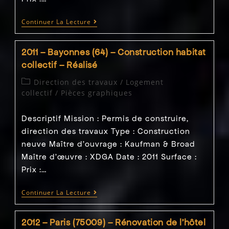
2010
Continuer La Lecture
–
Bayonnes
(64)
2011 – Bayonnes (64) – Construction habitat
–
Projet
collectif – Réalisé
Habitat
Collectif
Post
Direction des travaux
/
Logement
–
category:
collectif
/
Pièces graphiques
Réalisé
Descriptif Mission : Permis de construire,
direction des travaux Type : Construction
neuve Maître d'ouvrage : Kaufman & Broad
Maître d’œuvre : XDGA Date : 2011 Surface :
Prix :…
2011
Continuer La Lecture
–
Bayonnes
(64)
2012 – Paris (75009) – Rénovation de l’hôtel
–