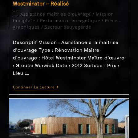
Construction
Westminster – Réalisé
Habitat
Collectif
Post
Assistance maîtrise d'ouvrage
/
Mission
–
category:
Complète
/
Performance énergétique
/
Pièces
Réalisé
graphiques
/
Secteur sauvegardé
Descriptif Mission : Assistance à la maîtrise
d'ouvrage Type : Rénovation Maître
d'ouvrage : Hôtel Westminster Maître d’œuvre
: Groupe Warwick Date : 2012 Surface : Prix :
Lieu :…
2012
Continuer La Lecture
–
Paris
(75009)
–
Rénovation
De
L’hôtel
Westminster
–
Réalisé