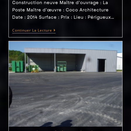
Construction neuve Maître d'ouvrage : La
Poste Maître d’œuvre : Coco Architecture
Date : 2014 Surface : Prix : Lieu : Périgueux…
2014
Continuer La Lecture
–
Périgueux
(24)
–
Imprimerie
La
Poste
–
Rénovation
Des
Façades
–
Direction
Des
TravauxRéalisé