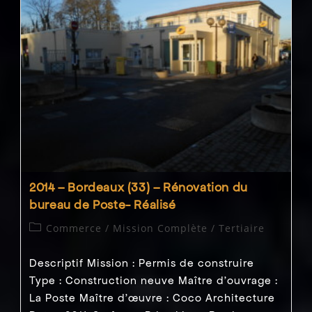
Hospitalier
Unité
Psychiatrie
–
Direction
Des
Travaux
2014 – Bordeaux (33) – Rénovation du
bureau de Poste- Réalisé
Post
Commerce
/
Mission Complète
/
Tertiaire
category:
Descriptif Mission : Permis de construire
Type : Construction neuve Maître d'ouvrage :
La Poste Maître d’œuvre : Coco Architecture