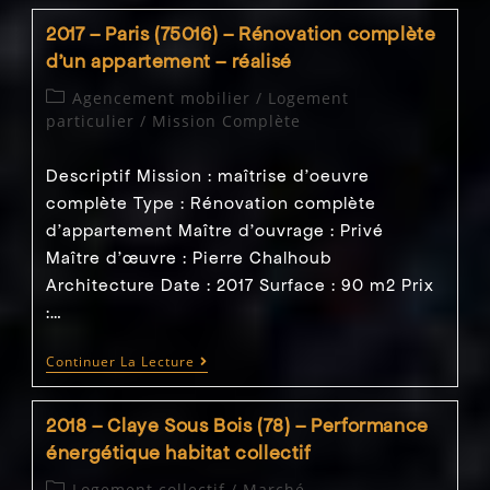
Paris
(75006)
2017 – Paris (75016) – Rénovation complète
–
Rénovation
d’un appartement – réalisé
Complète
D’un
Post
Agencement mobilier
/
Logement
Appartement
category:
particulier
/
Mission Complète
–
Réalisé
Descriptif Mission : maîtrise d'oeuvre
complète Type : Rénovation complète
d'appartement Maître d'ouvrage : Privé
Maître d’œuvre : Pierre Chalhoub
Architecture Date : 2017 Surface : 90 m2 Prix
:…
2017
Continuer La Lecture
–
Paris
(75016)
2018 – Claye Sous Bois (78) – Performance
–
Rénovation
énergétique habitat collectif
Complète
D’un
Post
Logement collectif
/
Marché