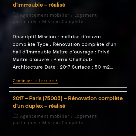
Maison
d’immeuble – réalisé
De
La
Post
Agencement mobilier
/
Logement
Santé
category:
particulier
/
Mission Complète
–
Réalisé
Descriptif Mission : maîtrise d’œuvre
complète Type : Rénovation complète d'un
hall d'immeuble Maître d'ouvrage : Privé
Maître d’œuvre : Pierre Chalhoub
Architecture Date : 2017 Surface : 50 m2…
2017
Continuer La Lecture
–
Paris
(75001)
2017 – Paris (75003) – Rénovation complète
–
Rénovation
d’un duplex – réalisé
D’un
Hall
Post
Agencement mobilier
/
Logement
D’immeuble
category:
particulier
/
Mission Complète
–
Réalisé