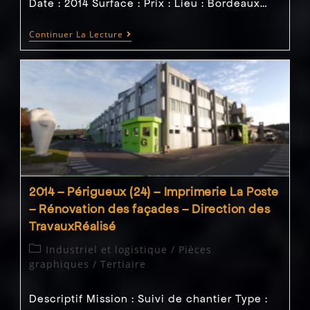
Date : 2014 Surface : Prix : Lieu : Bordeaux…
2014
Continuer La Lecture
–
Bordeaux
(33)
–
Rénovation
Du
Bureau
De
Poste-
Réalisé
2014 – Périgueux (24) – Imprimerie La Poste
– Rénovation des façades – Direction des
TravauxRéalisé
Post
Industriel et logistique
/
Pièces
category:
graphiques
/
Tertiaire
Descriptif Mission : Suivi de chantier Type :