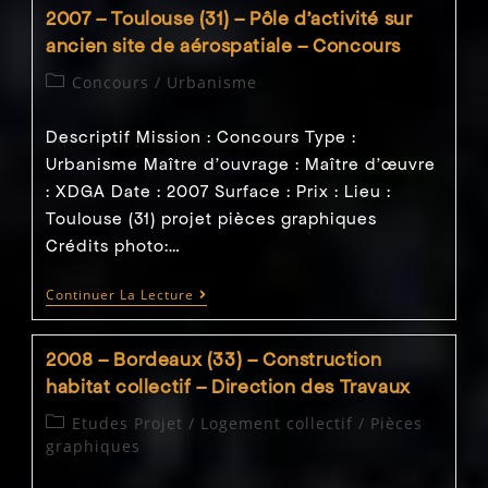
Saint
2007 – Toulouse (31) – Pôle d’activité sur
Denis
(93)
ancien site de aérospatiale – Concours
–
Pôle
Post
Concours
/
Urbanisme
D’activité
category:
Anciens
Entrepôts
Descriptif Mission : Concours Type :
–
Concours
Urbanisme Maître d'ouvrage : Maître d’œuvre
: XDGA Date : 2007 Surface : Prix : Lieu :
Toulouse (31) projet pièces graphiques
Crédits photo:…
2007
Continuer La Lecture
–
Toulouse
(31)
2008 – Bordeaux (33) – Construction
–
Pôle
habitat collectif – Direction des Travaux
D’activité
Sur
Post
Etudes Projet
/
Logement collectif
/
Pièces
Ancien
category:
graphiques
Site
De
Aérospatiale