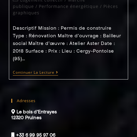
Appartement
category:
publique
/
Performance énergétique
/
Pièces
–
graphiques
Réalisé
Descriptif Mission : Permis de construire
Type : Rénovation Maître d'ouvrage : Bailleur
social Maître d’œuvre : Atelier Aster Date :
2018 Surface : Prix : Lieu : Cergy-Pontoise
(95)…
2018
Continuer La Lecture
–
Claye
Sous
Bois
(78)
Adresses
–
Performance
Énergétique
Le bois d’Entrayes
Habitat
12320 Pruines
Collectif
+33 6 99 95 97 06