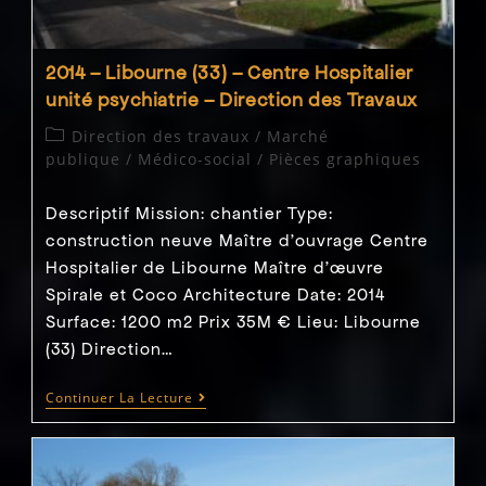
2014 – Libourne (33) – Centre Hospitalier
unité psychiatrie – Direction des Travaux
Post
Direction des travaux
/
Marché
category:
publique
/
Médico-social
/
Pièces graphiques
Descriptif Mission: chantier Type:
construction neuve Maître d'ouvrage Centre
Hospitalier de Libourne Maître d’œuvre
Spirale et Coco Architecture Date: 2014
Surface: 1200 m2 Prix 35M € Lieu: Libourne
(33) Direction…
2014
Continuer La Lecture
–
Libourne
(33)
–
Centre