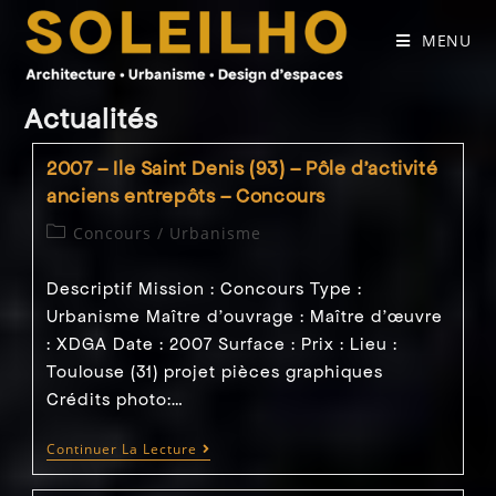
Skip
to
MENU
content
Actualités
2007 – Ile Saint Denis (93) – Pôle d’activité
anciens entrepôts – Concours
Post
Concours
/
Urbanisme
category:
Descriptif Mission : Concours Type :
Urbanisme Maître d'ouvrage : Maître d’œuvre
: XDGA Date : 2007 Surface : Prix : Lieu :
Toulouse (31) projet pièces graphiques
Crédits photo:…
2007
Continuer La Lecture
–
Ile