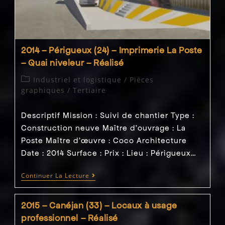
–
Direction
Des
Travaux
2014 – Périgueux (24) – Imprimerie La Poste
– Quai niveleur – Réalisé
Post
Industriel et logistique
/
Pièces
category:
graphiques
/
Tertiaire
Descriptif Mission : Suivi de chantier Type :
Construction neuve Maître d'ouvrage : La
Poste Maître d’œuvre : Coco Architecture
Date : 2014 Surface : Prix : Lieu : Périgueux…
2014
Continuer La Lecture
–
Périgueux
(24)
2015 – Canéjan (33) – Locaux à usage
–
Imprimerie
professionnel – Réalisé
La