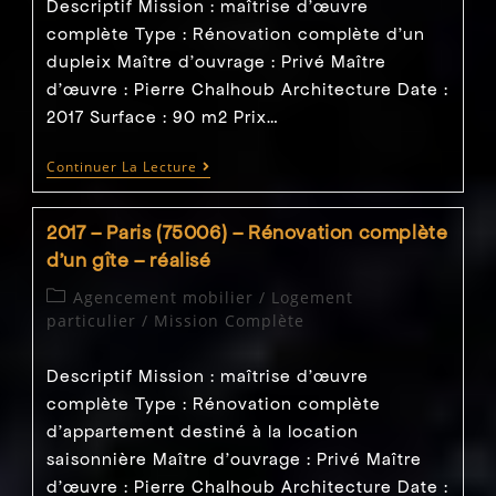
Descriptif Mission : maîtrise d’œuvre
complète Type : Rénovation complète d'un
dupleix Maître d'ouvrage : Privé Maître
d’œuvre : Pierre Chalhoub Architecture Date :
2017 Surface : 90 m2 Prix…
2017
Continuer La Lecture
–
Paris
(75003)
2017 – Paris (75006) – Rénovation complète
–
Rénovation
d’un gîte – réalisé
Complète
D’un
Post
Agencement mobilier
/
Logement
Duplex
category:
particulier
/
Mission Complète
–
Réalisé
Descriptif Mission : maîtrise d’œuvre
complète Type : Rénovation complète
d'appartement destiné à la location
saisonnière Maître d'ouvrage : Privé Maître
d’œuvre : Pierre Chalhoub Architecture Date :