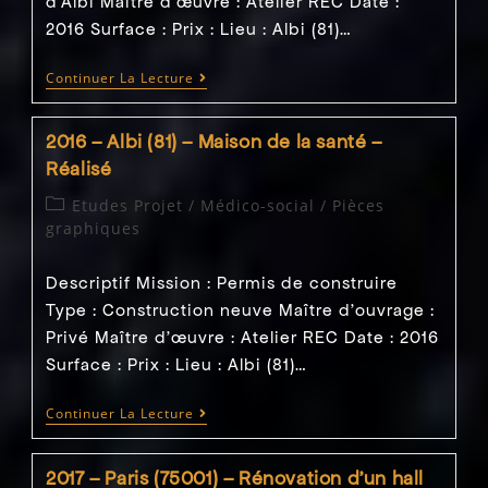
d'Albi Maître d’œuvre : Atelier REC Date :
2016 Surface : Prix : Lieu : Albi (81)…
2016
Continuer La Lecture
–
Albi
(81)
2016 – Albi (81) – Maison de la santé –
–
Aménagement
Réalisé
De
Parking
Post
Etudes Projet
/
Médico-social
/
Pièces
–
category:
graphiques
Réalisé
Descriptif Mission : Permis de construire
Type : Construction neuve Maître d'ouvrage :
Privé Maître d’œuvre : Atelier REC Date : 2016
Surface : Prix : Lieu : Albi (81)…
2016
Continuer La Lecture
–
Albi
(81)
2017 – Paris (75001) – Rénovation d’un hall
–