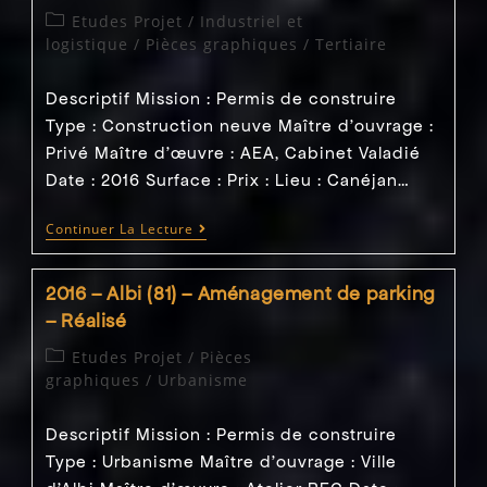
Poste
Post
Etudes Projet
/
Industriel et
–
category:
logistique
/
Pièces graphiques
/
Tertiaire
Quai
Niveleur
–
Descriptif Mission : Permis de construire
Réalisé
Type : Construction neuve Maître d'ouvrage :
Privé Maître d’œuvre : AEA, Cabinet Valadié
Date : 2016 Surface : Prix : Lieu : Canéjan…
2015
Continuer La Lecture
–
Canéjan
(33)
2016 – Albi (81) – Aménagement de parking
–
Locaux
– Réalisé
À
Usage
Post
Etudes Projet
/
Pièces
Professionnel
category:
graphiques
/
Urbanisme
–
Réalisé
Descriptif Mission : Permis de construire
Type : Urbanisme Maître d'ouvrage : Ville