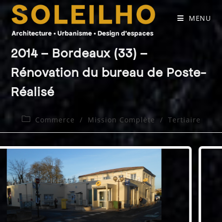
Skip
to
MENU
content
2014 – Bordeaux (33) –
Rénovation du bureau de Poste-
Réalisé
Post
Commerce
/
Mission Complète
/
Tertiaire
category: