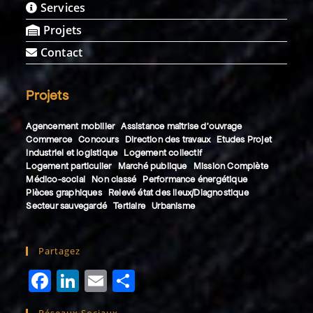
Services
Projets
Contact
Projets
Agencement mobilier
Assistance maîtrise d'ouvrage
Commerce
Concours
Direction des travaux
Etudes Projet
Industriel et logistique
Logement collectif
Logement particulier
Marché publique
Mission Complète
Médico-social
Non classé
Performance énergétique
Pièces graphiques
Relevé état des lieux/Diagnostique
Secteur sauvegardé
Tertiaire
Urbanisme
Partagez
F
Li
E
P
a
n
m
a