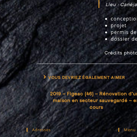
Lieu : Canéja
conceptio
projet
permis de
dossier d
Crédits photo
VOUS DEVRIEZ ÉGALEMENT AIMER
2019 – Figeac (46) – Rénovation d’
maison en secteur sauvegardé – e
cours
Adresses
Menu