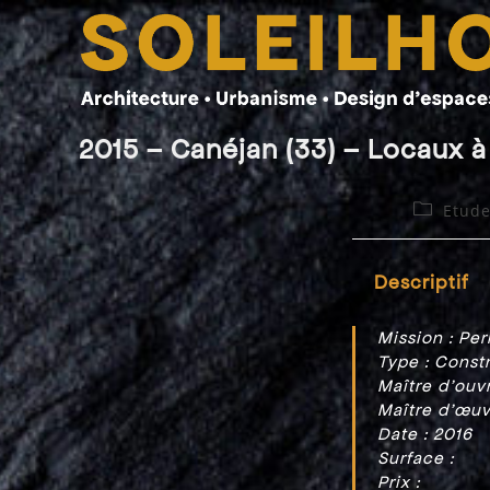
Skip
to
content
2015 – Canéjan (33) – Locaux à
Post
Etude
category:
Descriptif
Mission : Pe
Type : Const
Maître d’ouvr
Maître d’œuv
Date : 2016
Surface :
Prix :