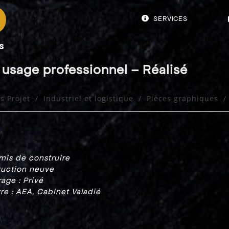
SERVICES
 usage professionnel – Réalisé
s Projet
/
Industriel et logistique
/
Pièces graphiques
/
rmis de construire
ruction neuve
age : Privé
re : AEA, Cabinet Valadié